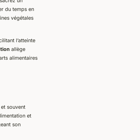
nsacrez un
er du temps en
ines végétales
itant l’atteinte
tion
allège
arts alimentaires
et souvent
limentation et
geant son
.