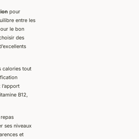
tion
pour
ilibre entre les
pour le bon
choisir des
 d’excellents
 calories tout
fication
 l’apport
vitamine B12,
 repas
ler ses niveaux
arences et