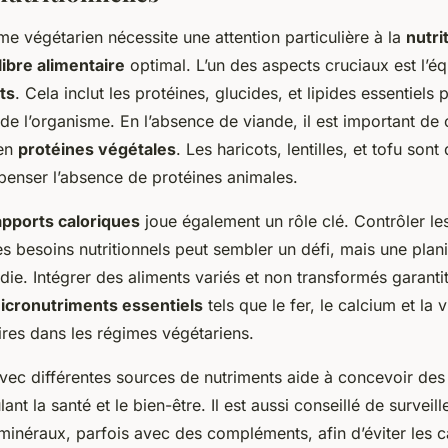
e végétarien nécessite une attention particulière à la
nutri
libre alimentaire
optimal. L’un des aspects cruciaux est l’équ
ts
. Cela inclut les protéines, glucides, et lipides essentiels 
e l’organisme. En l’absence de viande, il est important de 
 en
protéines végétales
. Les haricots, lentilles, et tofu sont
enser l’absence de protéines animales.
apports caloriques
joue également un rôle clé. Contrôler les
les besoins nutritionnels peut sembler un défi, mais une plani
die. Intégrer des aliments variés et non transformés garantit
icronutriments essentiels
tels que le fer, le calcium et la 
ires dans les régimes végétariens.
avec différentes sources de nutriments aide à concevoir des
lant la santé et le bien-être. Il est aussi conseillé de surveil
minéraux, parfois avec des compléments, afin d’éviter les c