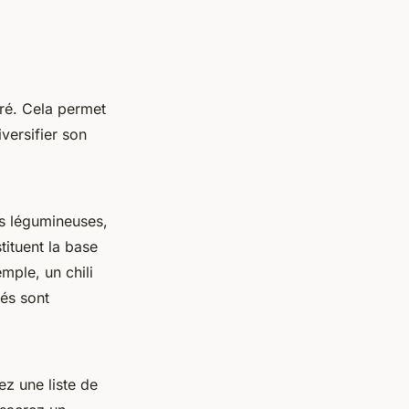
bré. Cela permet
versifier son
es légumineuses,
tituent la base
mple, un chili
lés sont
sez une liste de