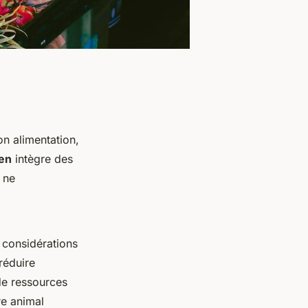
on alimentation,
ien
intègre des
, ne
 considérations
réduire
de ressources
re animal