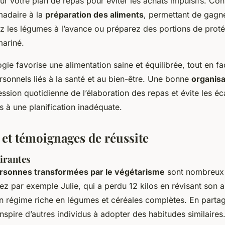
ur votre plan de repas pour éviter les achats impulsifs. Co
adaire à la
préparation des aliments
, permettant de gagn
 les légumes à l’avance ou préparez des portions de proté
ariné.
ie favorise une alimentation saine et équilibrée, tout en facil
rsonnels liés à la santé et au bien-être. Une bonne
organisa
ssion quotidienne de l’élaboration des repas et évite les éc
 à une planification inadéquate.
 et témoignages de réussite
irantes
rsonnes transformées par le végétarisme
sont nombreux 
ez par exemple Julie, qui a perdu 12 kilos en révisant son a
un régime riche en légumes et céréales complètes. En parta
inspire d’autres individus à adopter des habitudes similaires