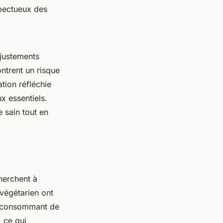
spectueux des
ajustements
ntrent un risque
tion réfléchie
x essentiels.
 sain tout en
herchent à
végétarien ont
s consommant de
, ce qui