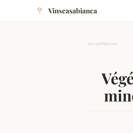
Vinscasabianca
Accueil
›
Minceur
Végé
minc