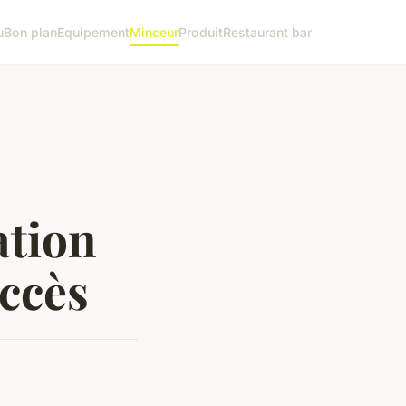
u
Bon plan
Equipement
Minceur
Produit
Restaurant bar
ation
uccès