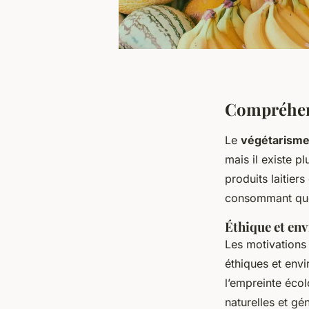
Compréhen
Le
végétarism
mais il existe p
produits laitier
consommant que 
Éthique et en
Les motivations 
éthiques et env
l’empreinte éco
naturelles et gé