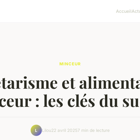
Accueil
Act
MINCEUR
tarisme et aliment
eur : les clés du s
Lilou
22 avril 2025
7 min de lecture
L