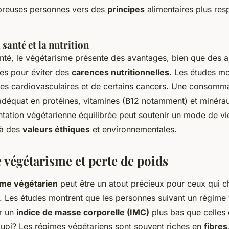
reuses personnes vers des
principes
alimentaires plus re
 santé et la nutrition
nté, le végétarisme présente des avantages, bien que des 
res pour éviter des
carences nutritionnelles
. Les études mo
ies cardiovasculaires et de certains cancers. Une consomma
 adéquat en protéines, vitamines (B12 notamment) et minérau
ntation végétarienne équilibrée peut soutenir un mode de vie
 à des
valeurs éthiques
et environnementales.
 végétarisme et perte de poids
ime végétarien
peut être un atout précieux pour ceux qui c
. Les études montrent que les personnes suivant un régime 
r un
indice de masse corporelle (IMC)
plus bas que celle
quoi? Les régimes végétariens sont souvent riches en
fibres