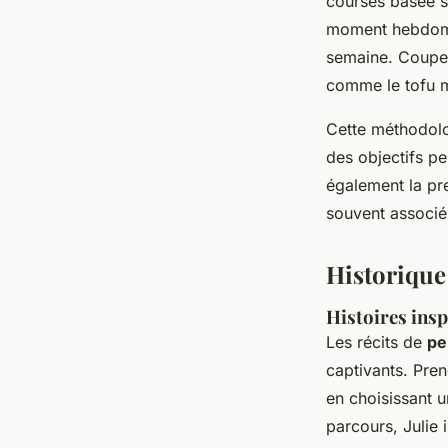
courses basée s
moment hebdom
semaine. Coupez
comme le tofu m
Cette méthodolog
des objectifs pe
également la pre
souvent associés
Historique
Histoires insp
Les récits de
pe
captivants. Pren
en choisissant 
parcours, Julie 