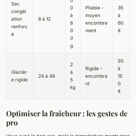
0
Sac
0
Pliable -
35
congél
à
moyen
à
ation
8 à 12
8
encombre
60
renforc
0
ment
€
é
0
g
50
2
Rigide -
à
Glacièr
à
24 à 48
encombra
15
e rigide
5
nt
0
kg
€
Optimiser la fraîcheur : les gestes de
pro
Vous avez le bon sac, mais la température monte trop