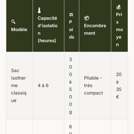
💰
🌡️
⚖️
Pri
Capacité
📦
🔍
P
x
d'isolatio
Encombre
Modèle
oi
mo
n
ment
ds
ye
(heures)
n
3
0
Sac
0
20
isother
Pliable -
à
à
me
4 à 6
très
5
35
classiq
compact
0
€
ue
0
g
6