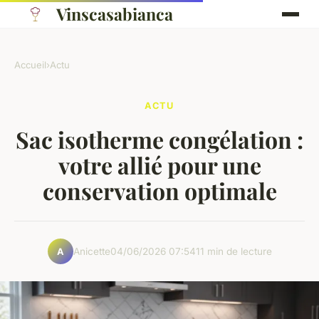
Vinscasabianca
Accueil
›
Actu
ACTU
Sac isotherme congélation :
votre allié pour une
conservation optimale
Anicette
04/06/2026 07:54
11 min de lecture
A