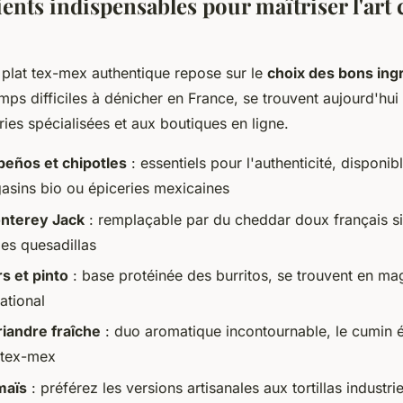
ents indispensables pour maîtriser l'art 
 plat tex-mex authentique repose sur le
choix des bons ing
mps difficiles à dénicher en France, se trouvent aujourd'hui
ies spécialisées et aux boutiques en ligne.
peños et chipotles
: essentiels pour l'authenticité, disponi
asins bio ou épiceries mexicaines
nterey Jack
: remplaçable par du cheddar doux français si
les quesadillas
rs et pinto
: base protéinée des burritos, se trouvent en ma
ational
iandre fraîche
: duo aromatique incontournable, le cumin é
 tex-mex
maïs
: préférez les versions artisanales aux tortillas industri