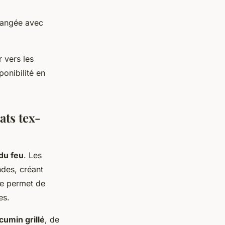
langée avec
 vers les
ponibilité en
ats tex-
du feu
. Les
ndes, créant
ée permet de
es.
cumin grillé
, de