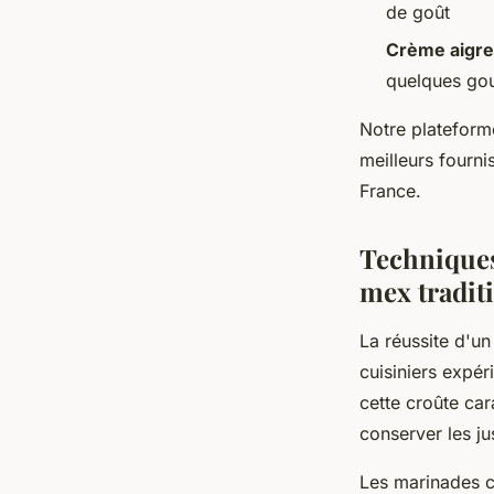
de goût
Crème aigre
quelques gou
Notre platefor
meilleurs fourni
France.
Techniques 
mex tradit
La réussite d'un
cuisiniers expér
cette croûte car
conserver les ju
Les marinades c