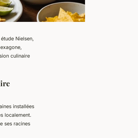
étude Nielsen,
Hexagone,
ion culinaire
ire
ines installées
es localement.
e ses racines