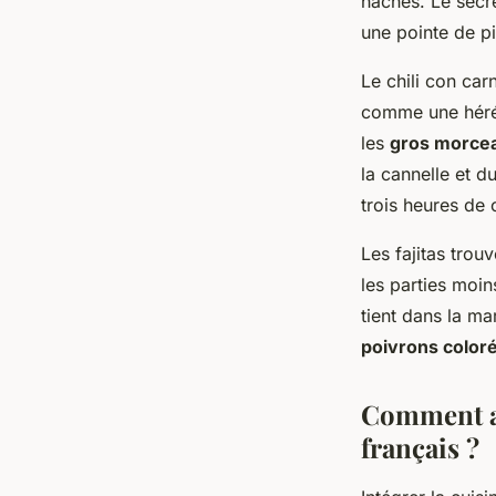
hachés. Le secr
une pointe de p
Le chili con car
comme une hérési
les
gros morce
la cannelle et d
trois heures de 
Les fajitas trou
les parties moin
tient dans la ma
poivrons color
Comment ad
français ?