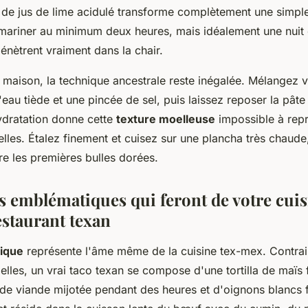
 de jus de lime acidulé transforme complètement une simpl
 mariner au minimum deux heures, mais idéalement une nuit 
énètrent vraiment dans la chair.
as maison, la technique ancestrale reste inégalée. Mélangez 
'eau tiède et une pincée de sel, puis laissez reposer la pâte
ydratation donne cette
texture moelleuse
impossible à rep
ielles. Étalez finement et cuisez sur une plancha très chaude
re les premières bulles dorées.
es emblématiques qui feront de votre cui
estaurant texan
tique
représente l'âme même de la cuisine tex-mex. Contra
ielles, un vrai taco texan se compose d'une tortilla de maïs
 de viande mijotée pendant des heures et d'oignons blancs 