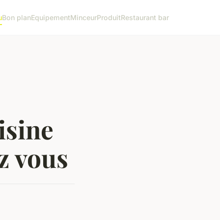
u
Bon plan
Equipement
Minceur
Produit
Restaurant bar
isine
z vous