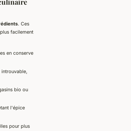
culinaire
rédients
. Ces
 plus facilement
bles en conserve
 introuvable,
gasins bio ou
tant l'épice
elles pour plus