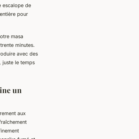
e escalope de
entière pour
votre masa
 trente minutes.
roduire avec des
, juste le temps
sine un
irement aux
 fraîchement
finement