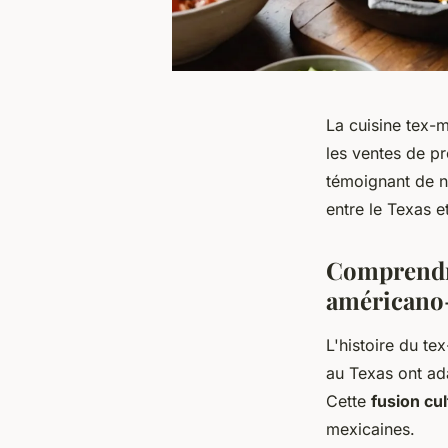
La cuisine tex-
les ventes de p
témoignant de no
entre le Texas e
Comprendre
américano
L'histoire du t
au Texas ont ada
Cette
fusion cul
mexicaines.