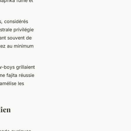
paprika fumé et
s, considérés
trale privilégie
ant souvent de
mptez au minimum
w-boys grillaient
e fajita réussie
ramélise les
dien