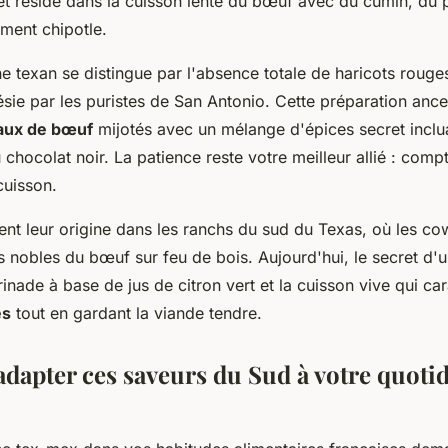
et réside dans la cuisson lente du bœuf avec du cumin, du 
iment chipotle.
ne texan se distingue par l'absence totale de haricots rouge
e par les puristes de San Antonio. Cette préparation ances
aux de bœuf
mijotés avec un mélange d'épices secret inclu
u chocolat noir. La patience reste votre meilleur allié : co
cuisson.
vent leur origine dans les ranchs du sud du Texas, où les co
s nobles du bœuf sur feu de bois. Aujourd'hui, le secret d'un
rinade à base de jus de citron vert et la cuisson vive qui ca
és
tout en gardant la viande tendre.
apter ces saveurs du Sud à votre quoti