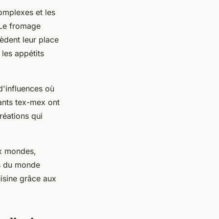
complexes et les
. Le fromage
èdent leur place
 les appétits
 d'influences où
rants tex-mex ont
réations qui
ux mondes,
is du monde
isine grâce aux