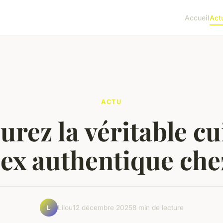
Accueil
Act
ACTU
urez la véritable cu
ex authentique che
Lilou
12 décembre 2025
8 min de lecture
L