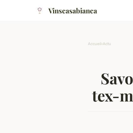
Vinscasabianca
Accueil
›
Actu
Savo
tex-m