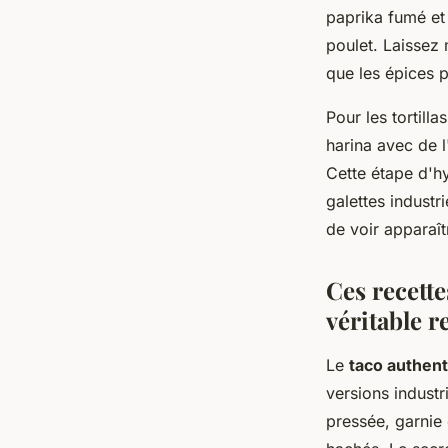
paprika fumé et
poulet. Laissez
que les épices p
Pour les tortill
harina avec de l
Cette étape d'h
galettes industr
de voir apparaît
Ces recett
véritable r
Le
taco authen
versions industr
pressée, garnie