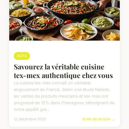
ACTU
Savourez la véritable cuisine
tex-mex authentique chez vous
La cuisine tex-mex connaît un véritable
engouement en France. Selon une étude Nielsen,
les ventes de produits mexicains et tex-mex ont
progressé de 15% dans l'Hexagone, témoignant de
notre appétit gra...
12 décembre 2025
8 min de lecture →