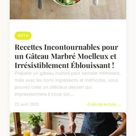
ACTU
Recettes Incontournables pour
un Gâteau Marbré Moelleux et
Irrésistiblement Éblouissant !
Préparer un gâteau marbré peut sembler intimidant,
mais avec les bons ingrédients et méthodes, vous
pouvez créer un délicieux dessert qui
impressionnera à coup sûr....
22 avril 2025
4 min de lecture →